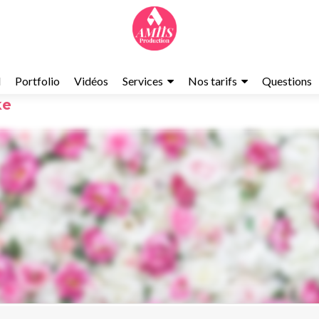
l
Portfolio
Vidéos
Services
Nos tarifs
Questions
ke