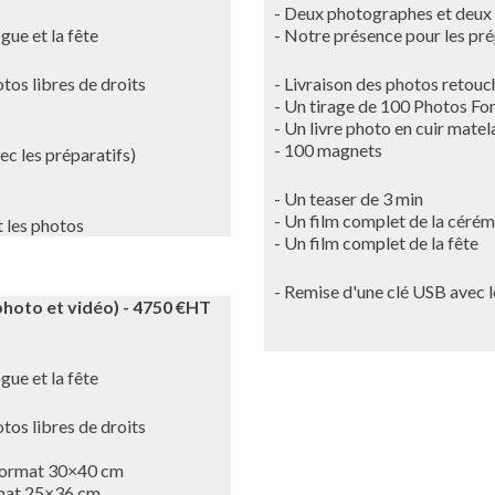
- Deux photographes et deux 
gue et la fête
- Notre présence pour les prép
tos libres de droits
- Livraison des photos retouch
- Un tirage de 100 Photos F
- Un livre photo en cuir mate
- 100 magnets
ec les préparatifs)
- Un teaser de 3 min
- Un film complet de la cérémo
 les photos
- Un film complet de la fête
- Remise d'une clé USB avec l
hoto et vidéo) - 4750 €HT
gue et la fête
tos libres de droits
 format 30×40 cm
rmat 25×36 cm