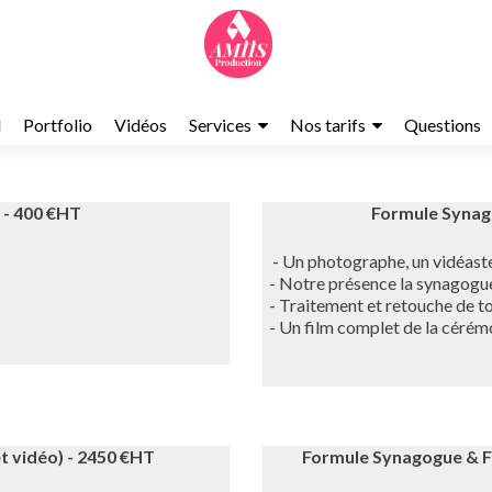
l
Portfolio
Vidéos
Services
Nos tarifs
Questions
 - 400 €HT
Formule Synago
- Un photographe, un vidéast
- Notre présence la synagog
- Traitement et retouche de to
- Un film complet de la cérémo
t vidéo) - 2450 €HT
Formule Synagogue & Fê